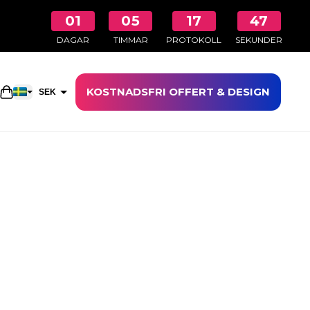
01
05
17
46
DAGAR
TIMMAR
PROTOKOLL
SEKUNDER
KOSTNADSFRI OFFERT & DESIGN
Öppna kundkorgen
SEK
EUR