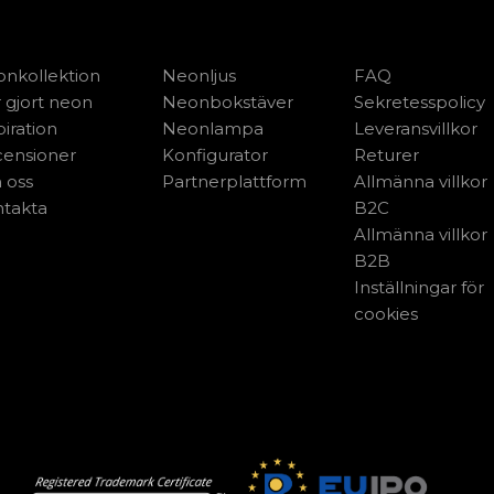
nkollektion
Neonljus
FAQ
 gjort neon
Neonbokstäver
Sekretesspolicy
piration
Neonlampa
Leveransvillkor
ensioner
Konfigurator
Returer
 oss
Partnerplattform
Allmänna villkor
takta
B2C
Allmänna villkor
B2B
Inställningar för
cookies