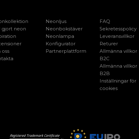
nkollektion
Neonljus
FAQ
 gjort neon
Neonbokstäver
Sekretesspolicy
piration
Neonlampa
Leveransvillkor
ensioner
Konfigurator
Returer
 oss
Partnerplattform
Allmänna villkor
takta
B2C
Allmänna villkor
B2B
Inställningar för
cookies