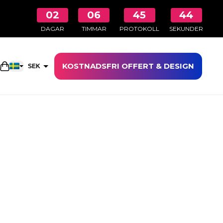
02
06
45
43
DAGAR
TIMMAR
PROTOKOLL
SEKUNDER
KOSTNADSFRI OFFERT & DESIGN
Öppna kundkorgen
SEK
EUR